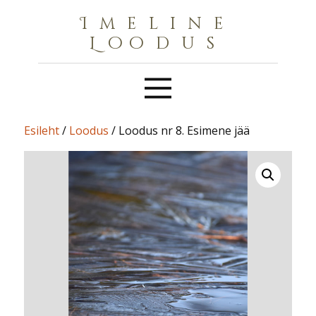
Imeline
Loodus
Esileht
/
Loodus
/ Loodus nr 8. Esimene jää