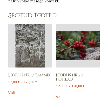
palun võtke meiega kontakti.
Seotud tooted
Loodus nr 17. Tammik
Loodus nr 22.
Pohlad
Price
12,00
€
–
120,00
€
Price
12,00
€
–
120,00
€
range:
This
range:
12,00 €
Vali
This
product
12,00 €
Vali
through
product
has
through
120,00 €
has
120,00 €
multiple