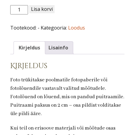
Loodus
Lisa korvi
nr
8.
Tootekood:
-
Kategooria:
Loodus
Esimene
jää
kogus
Kirjeldus
Lisainfo
Kirjeldus
Foto trükitakse poolmatile fotopaberile või
fotolõuendile vastavalt valitud mõõtudele.
Fotolõuend on lõuend, mis on pandud puitraamile.
Puitraami paksus on 2 cm – osa pildist volditakse
üle pildi ääre.
Kui teil on erisoove materjali või mõõtude osas