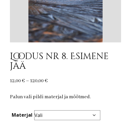
Loodus nr 8. Esimene
jää
Price
12,00
€
–
120,00
€
range:
Palun vali pildi materjal ja mõõtmed.
12,00 €
through
120,00 €
Materjal