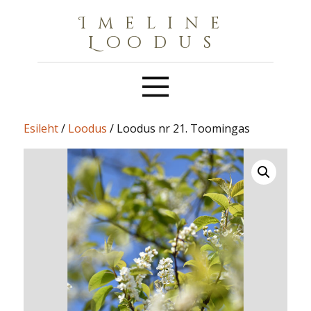
Imeline
Loodus
Esileht
/
Loodus
/ Loodus nr 21. Toomingas