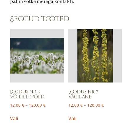
palun võtke meiega kontakti.
Seotud tooted
Loodus nr 5.
Loodus nr 7.
Võilillepõld
Vägilane
Price
Price
12,00
€
–
120,00
€
12,00
€
–
120,00
€
range:
range:
This
This
12,00 €
12,00 €
Vali
Vali
product
product
through
through
has
has
120,00 €
120,00 €