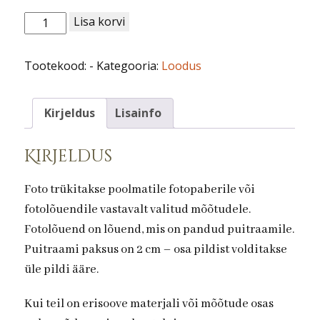
Loodus
Lisa korvi
nr
21.
Tootekood:
-
Kategooria:
Loodus
Toomingas
kogus
Kirjeldus
Lisainfo
Kirjeldus
Foto trükitakse poolmatile fotopaberile või
fotolõuendile vastavalt valitud mõõtudele.
Fotolõuend on lõuend, mis on pandud puitraamile.
Puitraami paksus on 2 cm – osa pildist volditakse
üle pildi ääre.
Kui teil on erisoove materjali või mõõtude osas