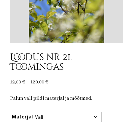
Loodus nr 21.
Toomingas
Price
12,00
€
–
120,00
€
range:
Palun vali pildi materjal ja mõõtmed.
12,00 €
through
120,00 €
Materjal