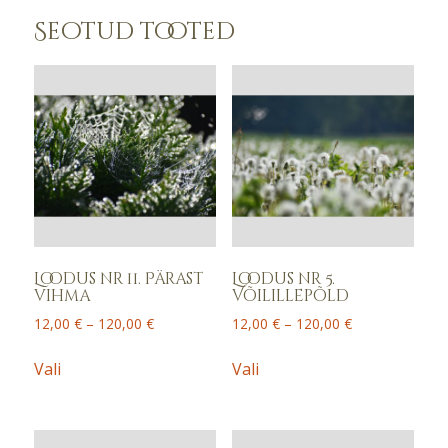
Seotud tooted
Loodus nr 11. Pärast
Loodus nr 5.
vihma
Võilillepõld
Price
Price
12,00
€
–
120,00
€
12,00
€
–
120,00
€
range:
range:
This
This
12,00 €
12,00 €
Vali
Vali
product
product
through
through
has
has
120,00 €
120,00 €
multiple
multiple