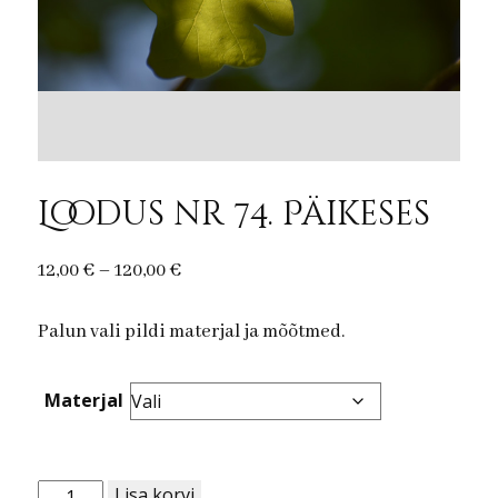
Loodus nr 74. Päikeses
Price
12,00
€
–
120,00
€
range:
Palun vali pildi materjal ja mõõtmed.
12,00 €
through
120,00 €
Materjal
Loodus
Lisa korvi