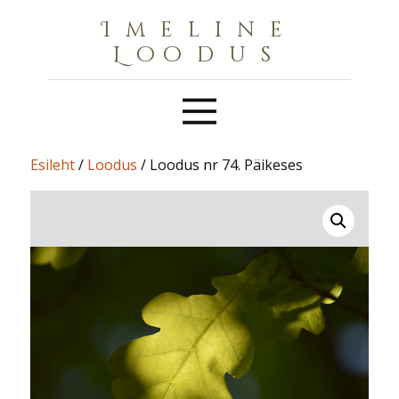
Imeline
Loodus
Esileht
/
Loodus
/ Loodus nr 74. Päikeses