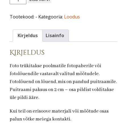
nr
74.
Tootekood:
-
Kategooria:
Loodus
Päikeses
kogus
Kirjeldus
Lisainfo
Kirjeldus
Foto trükitakse poolmatile fotopaberile või
fotolõuendile vastavalt valitud mõõtudele.
Fotolõuend on lõuend, mis on pandud puitraamile.
Puitraami paksus on 2 cm – osa pildist volditakse
üle pildi ääre.
Kui teil on erisoove materjali või mõõtude osas
palun võtke meiega kontakti.