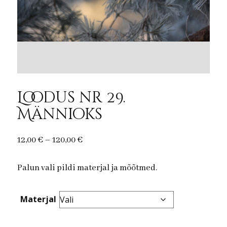
Loodus nr 29.
Männioks
Price
12,00
€
–
120,00
€
range:
Palun vali pildi materjal ja mõõtmed.
12,00 €
through
120,00 €
Materjal