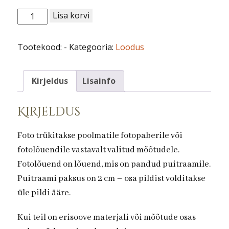
Loodus
Lisa korvi
nr
29.
Tootekood:
-
Kategooria:
Loodus
Männioks
kogus
Kirjeldus
Lisainfo
Kirjeldus
Foto trükitakse poolmatile fotopaberile või
fotolõuendile vastavalt valitud mõõtudele.
Fotolõuend on lõuend, mis on pandud puitraamile.
Puitraami paksus on 2 cm – osa pildist volditakse
üle pildi ääre.
Kui teil on erisoove materjali või mõõtude osas