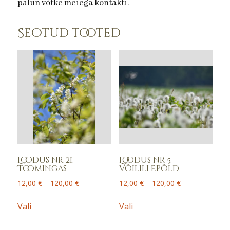
palun võtke meiega kontakti.
Seotud tooted
Loodus nr 21.
Loodus nr 5.
Toomingas
Võilillepõld
Price
Price
12,00
€
–
120,00
€
12,00
€
–
120,00
€
range:
range:
This
This
12,00 €
12,00 €
Vali
Vali
product
product
through
through
has
has
120,00 €
120,00 €