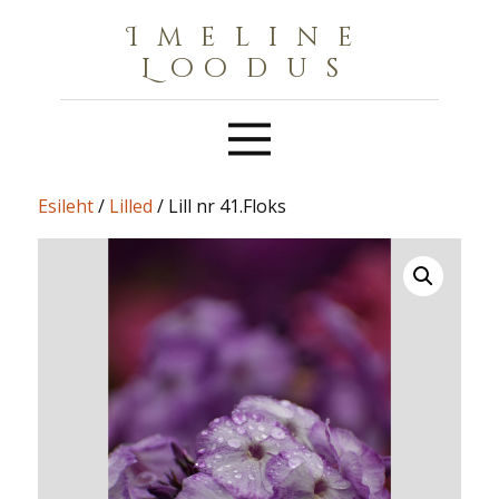
Imeline
Loodus
Esileht
/
Lilled
/ Lill nr 41.Floks