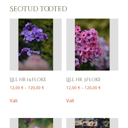
Seotud tooted
Lill nr 14.Floks
Lill nr 3.Floks
Price
Price
12,00
€
–
120,00
€
12,00
€
–
120,00
€
range:
range:
This
This
12,00 €
12,00 €
Vali
Vali
product
product
through
through
has
has
120,00 €
120,00 €
multiple
multiple
variants.
variants.