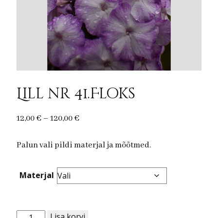
Lill nr 41.Floks
Price
12,00
€
–
120,00
€
range:
Palun vali pildi materjal ja mõõtmed.
12,00 €
through
120,00 €
Materjal
Lill
Lisa korvi