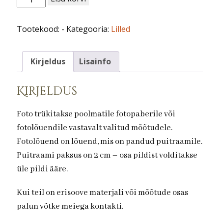
nr
41.Floks
Tootekood:
-
Kategooria:
Lilled
kogus
Kirjeldus
Lisainfo
Kirjeldus
Foto trükitakse poolmatile fotopaberile või
fotolõuendile vastavalt valitud mõõtudele.
Fotolõuend on lõuend, mis on pandud puitraamile.
Puitraami paksus on 2 cm – osa pildist volditakse
üle pildi ääre.
Kui teil on erisoove materjali või mõõtude osas
palun võtke meiega kontakti.