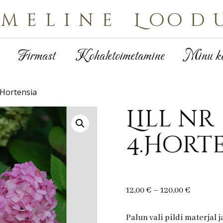
Imeline Lood
Firmast
Kohaletoimetamine
Minu ko
4.Hortensia
Lill nr
4.Hort
Price
12,00
€
–
120,00
€
range:
12,00 €
Palun vali pildi materjal 