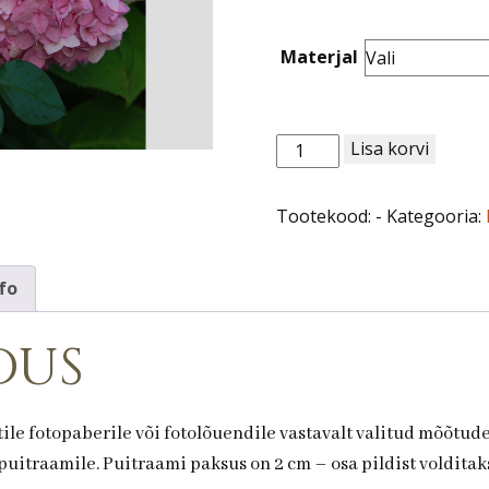
through
120,00 €
Materjal
Lill
Lisa korvi
nr
4.Hortensia
Tootekood:
-
Kategooria:
kogus
fo
dus
ile fotopaberile või fotolõuendile vastavalt valitud mõõtud
uitraamile. Puitraami paksus on 2 cm – osa pildist volditaks