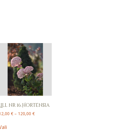
Lill nr 16.Hortensia
Price
12,00
€
–
120,00
€
range:
This
12,00 €
Vali
product
through