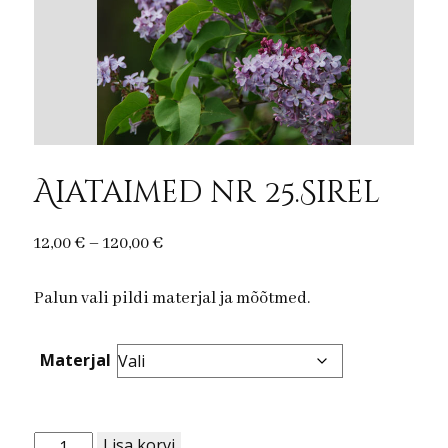
Aiataimed nr 25.Sirel
Price
12,00
€
–
120,00
€
range:
Palun vali pildi materjal ja mõõtmed.
12,00 €
through
120,00 €
Materjal
Aiataimed
Lisa korvi