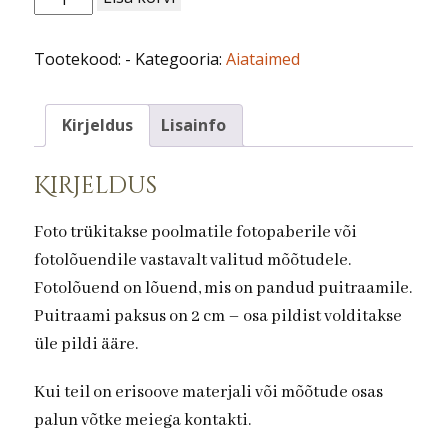
nr
25.Sirel
Tootekood:
-
Kategooria:
Aiataimed
kogus
Kirjeldus
Lisainfo
Kirjeldus
Foto trükitakse poolmatile fotopaberile või
fotolõuendile vastavalt valitud mõõtudele.
Fotolõuend on lõuend, mis on pandud puitraamile.
Puitraami paksus on 2 cm – osa pildist volditakse
üle pildi ääre.
Kui teil on erisoove materjali või mõõtude osas
palun võtke meiega kontakti.