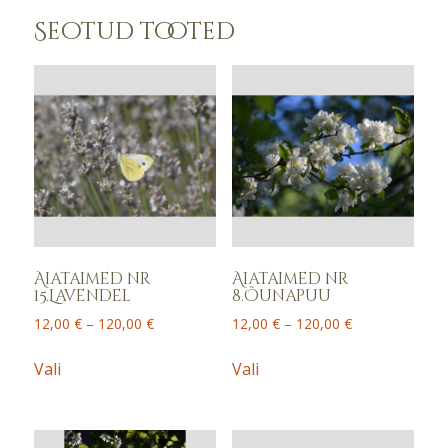
Seotud tooted
Aiataimed nr
Aiataimed nr
15.Lavendel
8.Õunapuu
Price
Price
12,00
€
–
120,00
€
12,00
€
–
120,00
€
range:
range:
This
This
12,00 €
12,00 €
Vali
Vali
product
product
through
through
has
has
120,00 €
120,00 €
multiple
multiple