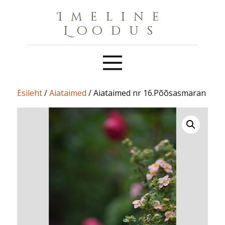
Imeline
Loodus
Esileht
/
Aiataimed
/ Aiataimed nr 16.Põõsasmaran