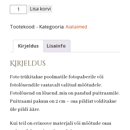
Aiataimed
Lisa korvi
nr
16.Põõsasmaran
Tootekood:
-
Kategooria:
Aiataimed
kogus
Kirjeldus
Lisainfo
Kirjeldus
Foto trükitakse poolmatile fotopaberile või
fotolõuendile vastavalt valitud mõõtudele.
Fotolõuend on lõuend, mis on pandud puitraamile.
Puitraami paksus on 2 cm – osa pildist volditakse
üle pildi ääre.
Kui teil on erisoove materjali või mõõtude osas