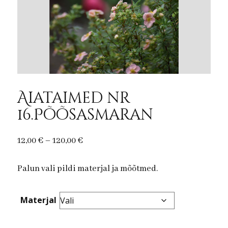
Aiataimed nr
16.Põõsasmaran
Price
12,00
€
–
120,00
€
range:
Palun vali pildi materjal ja mõõtmed.
12,00 €
through
120,00 €
Materjal