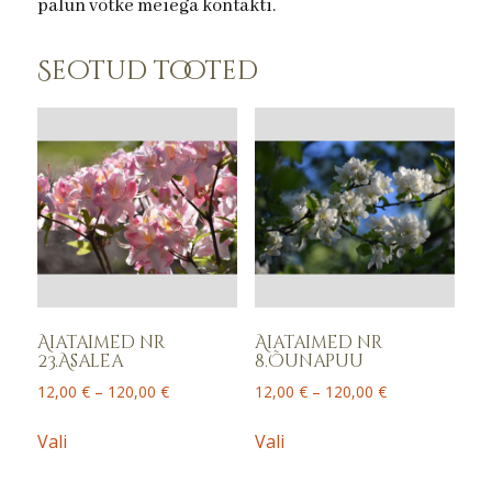
palun võtke meiega kontakti.
Seotud tooted
Aiataimed nr
Aiataimed nr
23.Asalea
8.Õunapuu
Price
Price
12,00
€
–
120,00
€
12,00
€
–
120,00
€
range:
range:
This
This
12,00 €
12,00 €
Vali
Vali
product
product
through
through
has
has
120,00 €
120,00 €