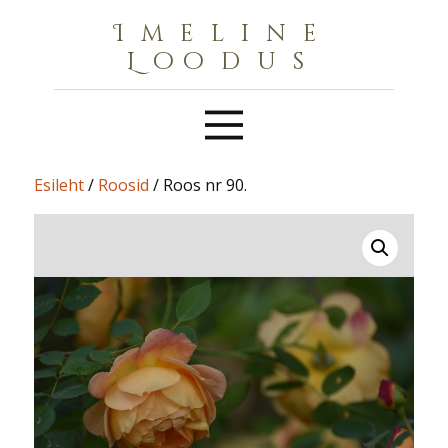
Imeline
Loodus
Esileht
/
Roosid
/ Roos nr 90.