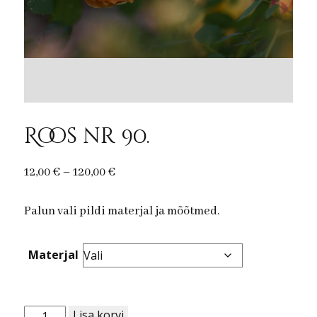
Roos nr 90.
Price
12,00
€
–
120,00
€
range:
Palun vali pildi materjal ja mõõtmed.
12,00 €
through
120,00 €
Materjal
Roos
Lisa korvi