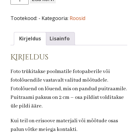
nr
90.
Tootekood:
-
Kategooria:
Roosid
kogus
Kirjeldus
Lisainfo
Kirjeldus
Foto trükitakse poolmatile fotopaberile või
fotolõuendile vastavalt valitud mõõtudele.
Fotolõuend on lõuend, mis on pandud puitraamile.
Puitraami paksus on 2 cm – osa pildist volditakse
üle pildi ääre.
Kui teil on erisoove materjali või mõõtude osas
palun võtke meiega kontakti.