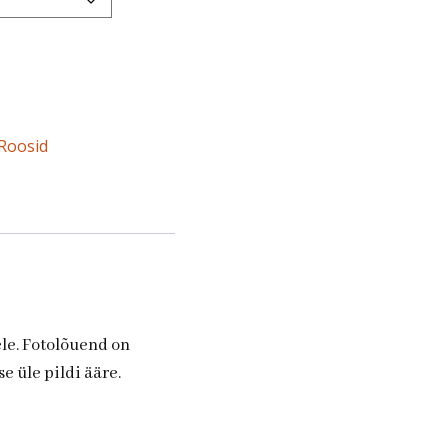
Roosid
ele. Fotolõuend on
e üle pildi ääre.