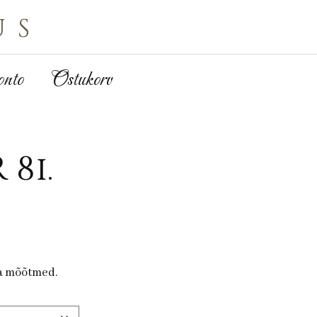
us
nto
Ostukorv
 81.
ja mõõtmed.