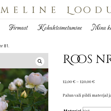
Imeline Lood
Firmast
Kohaletoimetamine
Minu ko
r 81.
Roos nr
Price
12,00
€
–
120,00
€
range:
12,00 €
Palun vali pildi materjal 
through
120,00 €
Materjal