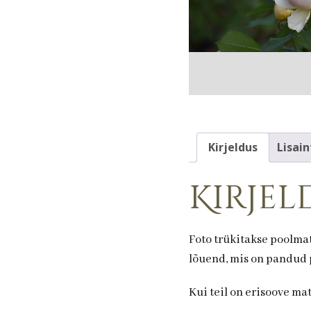
Kirjeldus
Lisain
Kirjel
Foto trükitakse poolmat
lõuend, mis on pandud p
Kui teil on erisoove ma