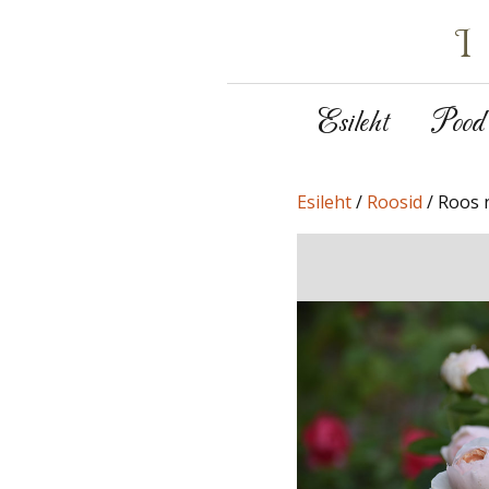
Esileht
Pood
Esileht
/
Roosid
/ Roos n