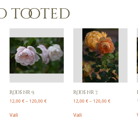
d tooted
Roos nr 9.
Roos nr 7.
Price
Price
12,00
€
–
120,00
€
12,00
€
–
120,00
€
range:
range:
This
This
12,00 €
12,00 €
Vali
Vali
product
product
through
through
has
has
120,00 €
120,00 €
multiple
multiple