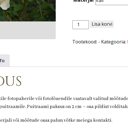
Roos
Lisa korvi
nr
81.
Tootekood:
-
Kategooria:
kogus
fo
dus
ile fotopaberile või fotolõuendile vastavalt valitud mõõtud
uitraamile. Puitraami paksus on 2 cm – osa pildist volditaks
terjali või mõõtude osas palun võtke meiega kontakti.