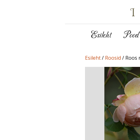
Esileht
Pood
Esileht
/
Roosid
/ Roos n