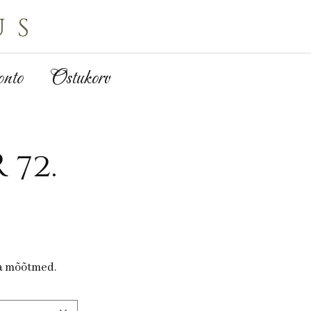
us
nto
Ostukorv
 72.
ja mõõtmed.