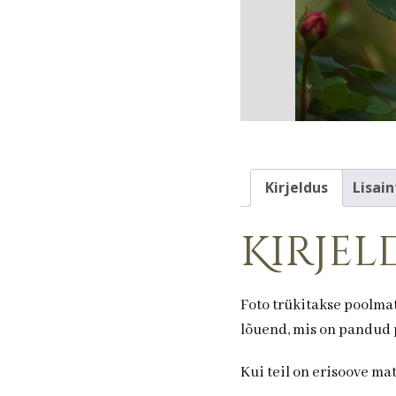
Kirjeldus
Lisain
Kirjel
Foto trükitakse poolmat
lõuend, mis on pandud p
Kui teil on erisoove ma