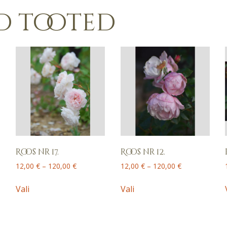
d tooted
Roos nr 17.
Roos nr 12.
Price
Price
12,00
€
–
120,00
€
12,00
€
–
120,00
€
range:
range:
This
This
12,00 €
12,00 €
Vali
Vali
product
product
through
through
has
has
120,00 €
120,00 €
multiple
multiple