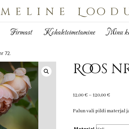
Imeline Lood
Firmast
Kohaletoimetamine
Minu ko
r 72.
Roos nr
Price
12,00
€
–
120,00
€
range:
12,00 €
Palun vali pildi materjal 
through
120,00 €
Materjal