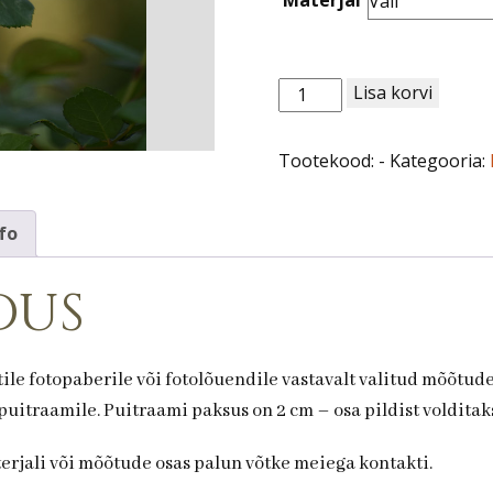
Roos
Lisa korvi
nr
72.
Tootekood:
-
Kategooria:
kogus
fo
dus
ile fotopaberile või fotolõuendile vastavalt valitud mõõtud
uitraamile. Puitraami paksus on 2 cm – osa pildist volditaks
terjali või mõõtude osas palun võtke meiega kontakti.