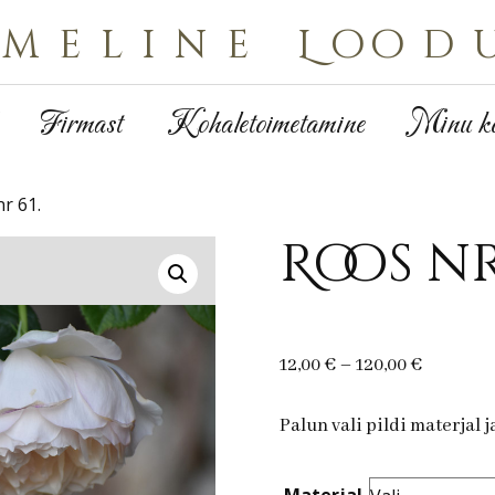
Imeline Lood
Firmast
Kohaletoimetamine
Minu ko
r 61.
Roos nr
Price
12,00
€
–
120,00
€
range:
12,00 €
Palun vali pildi materjal 
through
120,00 €
Materjal