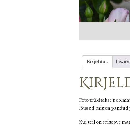
Kirjeldus
Lisain
Kirjel
Foto trükitakse poolmat
lõuend, mis on pandud p
Kui teil on erisoove ma