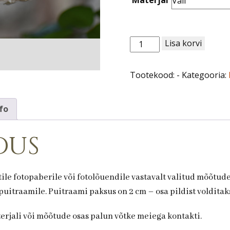
Roos
Lisa korvi
nr
61.
Tootekood:
-
Kategooria:
kogus
fo
dus
ile fotopaberile või fotolõuendile vastavalt valitud mõõtud
uitraamile. Puitraami paksus on 2 cm – osa pildist volditaks
terjali või mõõtude osas palun võtke meiega kontakti.