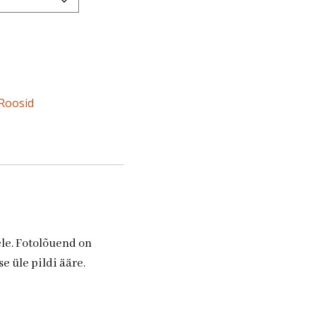
Roosid
ele. Fotolõuend on
e üle pildi ääre.