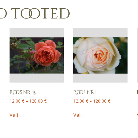
d tooted
Roos nr 15.
Roos nr 1.
Price
Price
12,00
€
–
120,00
€
12,00
€
–
120,00
€
range:
range:
This
This
12,00 €
12,00 €
Vali
Vali
product
product
through
through
has
has
120,00 €
120,00 €
multiple
multiple