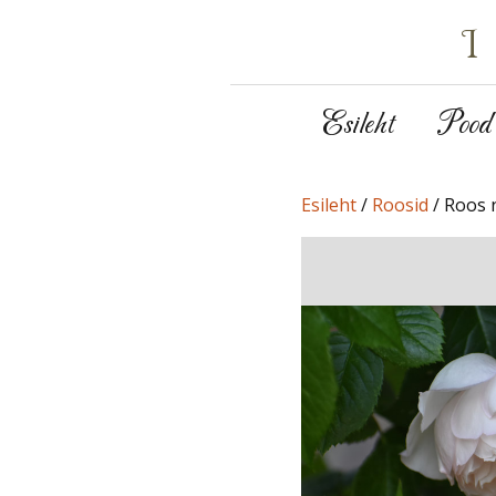
Esileht
Pood
Esileht
/
Roosid
/ Roos n