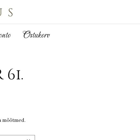
us
nto
Ostukorv
 61.
ja mõõtmed.