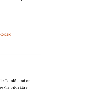
Roosid
ele. Fotolõuend on
e üle pildi ääre.