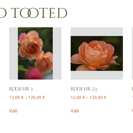
d tooted
Roos nr 3.
Roos nr 23.
Price
Price
12,00
€
–
120,00
€
12,00
€
–
120,00
€
range:
range:
This
This
12,00 €
12,00 €
Vali
Vali
product
product
through
through
has
has
120,00 €
120,00 €
multiple
multiple