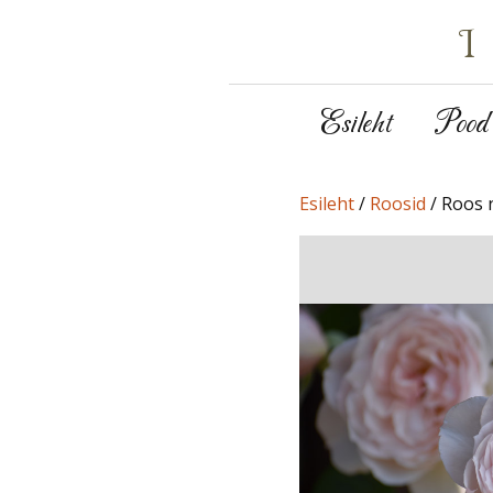
Esileht
Pood
Esileht
/
Roosid
/ Roos n