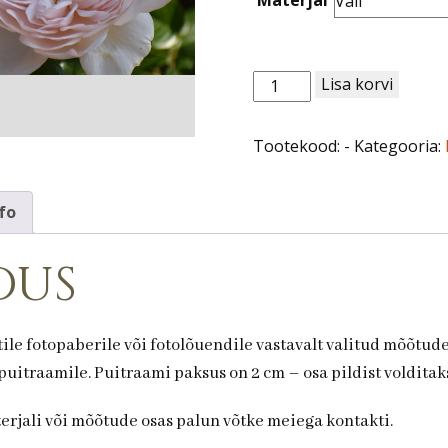
Roos
Lisa korvi
nr
52.
Tootekood:
-
Kategooria:
kogus
fo
dus
ile fotopaberile või fotolõuendile vastavalt valitud mõõtud
uitraamile. Puitraami paksus on 2 cm – osa pildist volditaks
terjali või mõõtude osas palun võtke meiega kontakti.