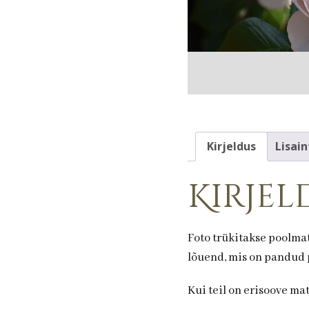
Kirjeldus
Lisain
Kirjel
Foto trükitakse poolmat
lõuend, mis on pandud p
Kui teil on erisoove ma