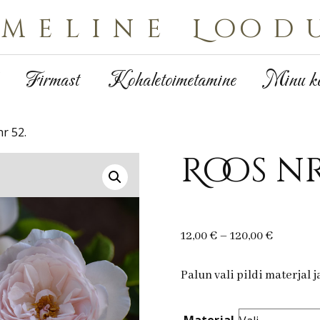
Imeline Lood
Firmast
Kohaletoimetamine
Minu ko
r 52.
Roos nr
Price
12,00
€
–
120,00
€
range:
12,00 €
Palun vali pildi materjal 
through
120,00 €
Materjal