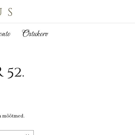
us
nto
Ostukorv
 52.
ja mõõtmed.