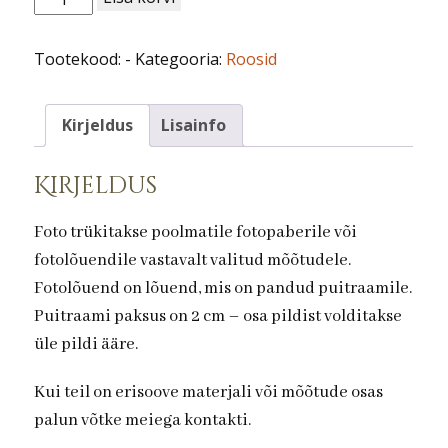
nr
44.
Tootekood:
-
Kategooria:
Roosid
kogus
Kirjeldus
Lisainfo
Kirjeldus
Foto trükitakse poolmatile fotopaberile või
fotolõuendile vastavalt valitud mõõtudele.
Fotolõuend on lõuend, mis on pandud puitraamile.
Puitraami paksus on 2 cm – osa pildist volditakse
üle pildi ääre.
Kui teil on erisoove materjali või mõõtude osas
palun võtke meiega kontakti.