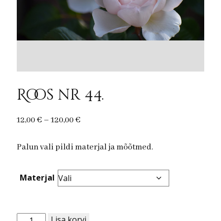
Roos nr 44.
Price
12,00
€
–
120,00
€
range:
Palun vali pildi materjal ja mõõtmed.
12,00 €
through
120,00 €
Materjal
Roos
Lisa korvi