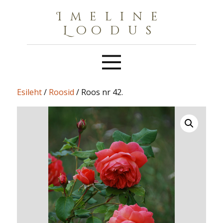
Imeline
Loodus
Esileht
/
Roosid
/ Roos nr 42.