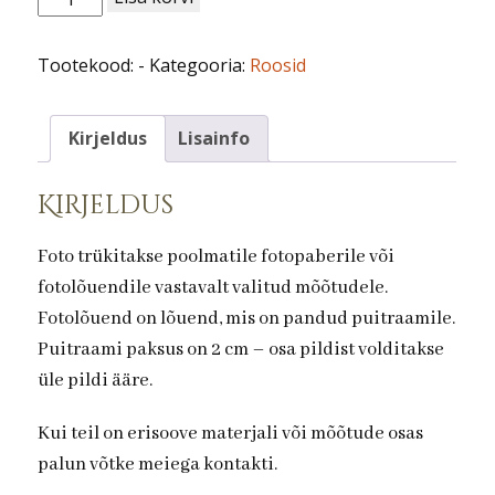
nr
42.
Tootekood:
-
Kategooria:
Roosid
kogus
Kirjeldus
Lisainfo
Kirjeldus
Foto trükitakse poolmatile fotopaberile või
fotolõuendile vastavalt valitud mõõtudele.
Fotolõuend on lõuend, mis on pandud puitraamile.
Puitraami paksus on 2 cm – osa pildist volditakse
üle pildi ääre.
Kui teil on erisoove materjali või mõõtude osas
palun võtke meiega kontakti.