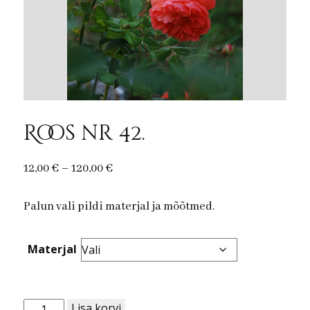
Roos nr 42.
Price
12,00
€
–
120,00
€
range:
Palun vali pildi materjal ja mõõtmed.
12,00 €
through
120,00 €
Materjal
Roos
Lisa korvi