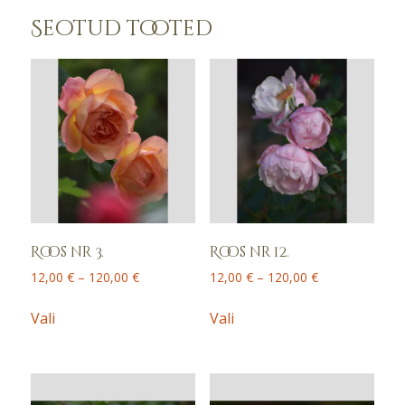
Seotud tooted
Roos nr 3.
Roos nr 12.
Price
Price
12,00
€
–
120,00
€
12,00
€
–
120,00
€
range:
range:
This
This
12,00 €
12,00 €
Vali
Vali
product
product
through
through
has
has
120,00 €
120,00 €
multiple
multiple
variants.
variants.