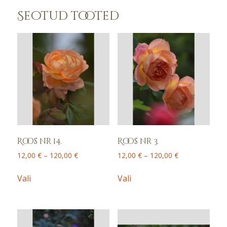
Seotud tooted
Roos nr 14.
Roos nr 3.
Price
Price
12,00
€
–
120,00
€
12,00
€
–
120,00
€
range:
range:
This
This
12,00 €
12,00 €
Vali
Vali
product
product
through
through
has
has
120,00 €
120,00 €
multiple
multiple
variants.
variants.