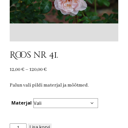
Roos nr 41.
Price
12,00
€
–
120,00
€
range:
Palun vali pildi materjal ja mõõtmed.
12,00 €
through
120,00 €
Materjal
Roos
Lisa korvi