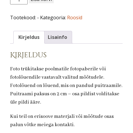
nr
41.
Tootekood:
-
Kategooria:
Roosid
kogus
Kirjeldus
Lisainfo
Kirjeldus
Foto trükitakse poolmatile fotopaberile või
fotolõuendile vastavalt valitud mõõtudele.
Fotolõuend on lõuend, mis on pandud puitraamile.
Puitraami paksus on 2 cm – osa pildist volditakse
üle pildi ääre.
Kui teil on erisoove materjali või mõõtude osas
palun võtke meiega kontakti.