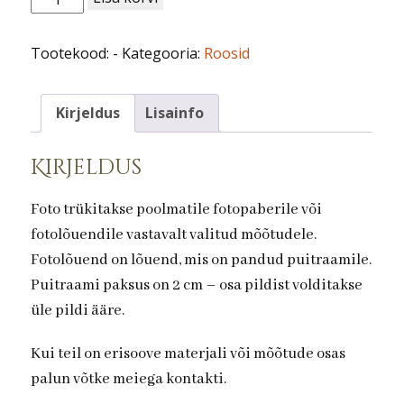
nr
31.
Tootekood:
-
Kategooria:
Roosid
kogus
Kirjeldus
Lisainfo
Kirjeldus
Foto trükitakse poolmatile fotopaberile või
fotolõuendile vastavalt valitud mõõtudele.
Fotolõuend on lõuend, mis on pandud puitraamile.
Puitraami paksus on 2 cm – osa pildist volditakse
üle pildi ääre.
Kui teil on erisoove materjali või mõõtude osas
palun võtke meiega kontakti.