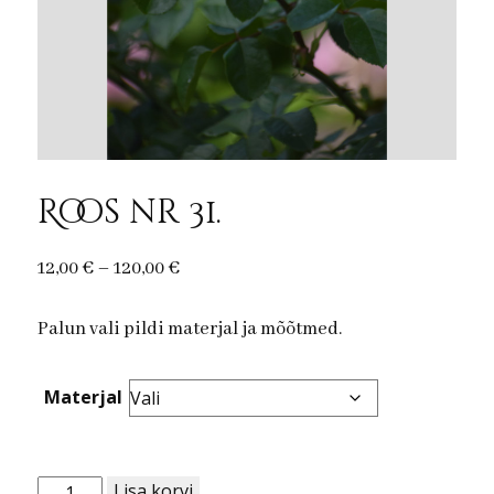
Roos nr 31.
Price
12,00
€
–
120,00
€
range:
Palun vali pildi materjal ja mõõtmed.
12,00 €
through
120,00 €
Materjal
Roos
Lisa korvi