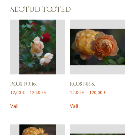
Seotud tooted
Roos nr 16.
Roos nr 8.
Price
Price
12,00
€
–
120,00
€
12,00
€
–
120,00
€
range:
range:
This
This
12,00 €
12,00 €
Vali
Vali
product
product
through
through
has
has
120,00 €
120,00 €
multiple
multiple
variants.
variants.