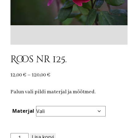
Roos nr 125.
Price
12,00
€
–
120,00
€
range:
Palun vali pildi materjal ja mõõtmed.
12,00 €
through
120,00 €
Materjal
Roos
Lisa korvi