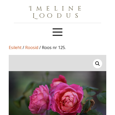
Imeline
Loodus
Esileht
/
Roosid
/ Roos nr 125.