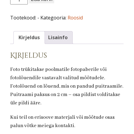
nr
125.
Tootekood:
-
Kategooria:
Roosid
kogus
Kirjeldus
Lisainfo
Kirjeldus
Foto trükitakse poolmatile fotopaberile või
fotolõuendile vastavalt valitud mõõtudele.
Fotolõuend on lõuend, mis on pandud puitraamile.
Puitraami paksus on 2 cm – osa pildist volditakse
üle pildi ääre.
Kui teil on erisoove materjali või mõõtude osas
palun võtke meiega kontakti.