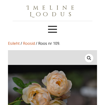
Imeline
Loodus
Esileht
/
Roosid
/ Roos nr 109.