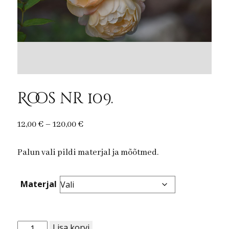
Roos nr 109.
Price
12,00
€
–
120,00
€
range:
Palun vali pildi materjal ja mõõtmed.
12,00 €
through
120,00 €
Materjal
Roos
Lisa korvi