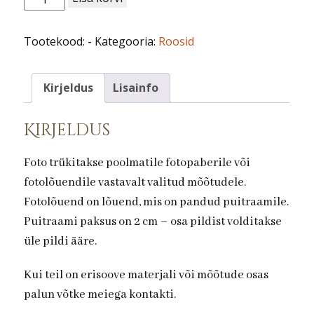
nr
109.
Tootekood:
-
Kategooria:
Roosid
kogus
Kirjeldus
Lisainfo
Kirjeldus
Foto trükitakse poolmatile fotopaberile või
fotolõuendile vastavalt valitud mõõtudele.
Fotolõuend on lõuend, mis on pandud puitraamile.
Puitraami paksus on 2 cm – osa pildist volditakse
üle pildi ääre.
Kui teil on erisoove materjali või mõõtude osas
palun võtke meiega kontakti.