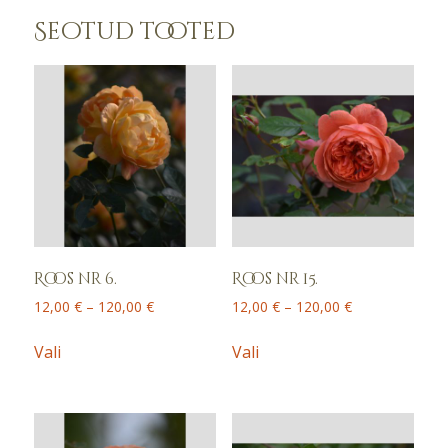
Seotud tooted
Roos nr 6.
Roos nr 15.
Price
Price
12,00
€
–
120,00
€
12,00
€
–
120,00
€
range:
range:
This
This
12,00 €
12,00 €
Vali
Vali
product
product
through
through
has
has
120,00 €
120,00 €
multiple
multiple
variants.
variants.