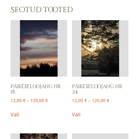
Seotud tooted
Päikeseloojang nr
Päikeseloojang nr
18.
24.
Price
Price
12,00
€
–
120,00
€
12,00
€
–
120,00
€
range:
range:
This
This
12,00 €
12,00 €
Vali
Vali
product
product
through
through
has
has
120,00 €
120,00 €
multiple
multiple