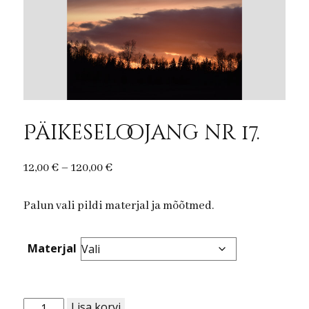
Päikeseloojang nr 17.
Price
12,00
€
–
120,00
€
range:
Palun vali pildi materjal ja mõõtmed.
12,00 €
through
120,00 €
Materjal
Päikeseloojang
Lisa korvi