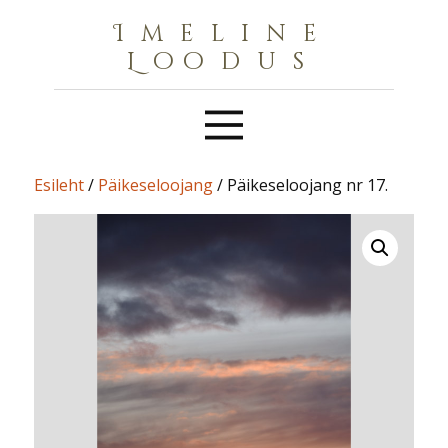
Imeline
Loodus
Esileht
/
Päikeseloojang
/ Päikeseloojang nr 17.