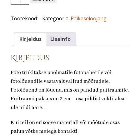
nr
17.
Tootekood:
-
Kategooria:
Päikeseloojang
kogus
Kirjeldus
Lisainfo
Kirjeldus
Foto trükitakse poolmatile fotopaberile või
fotolõuendile vastavalt valitud mõõtudele.
Fotolõuend on lõuend, mis on pandud puitraamile.
Puitraami paksus on 2 cm – osa pildist volditakse
üle pildi ääre.
Kui teil on erisoove materjali või mõõtude osas
palun võtke meiega kontakti.