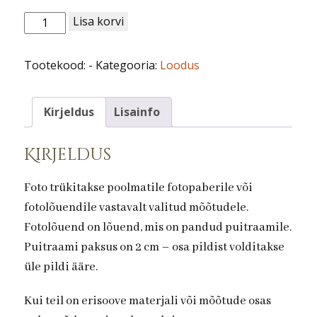
Loodus
Lisa korvi
nr
79.
Tootekood:
-
Kategooria:
Loodus
Pajuurvad
kogus
Kirjeldus
Lisainfo
Kirjeldus
Foto trükitakse poolmatile fotopaberile või
fotolõuendile vastavalt valitud mõõtudele.
Fotolõuend on lõuend, mis on pandud puitraamile.
Puitraami paksus on 2 cm – osa pildist volditakse
üle pildi ääre.
Kui teil on erisoove materjali või mõõtude osas