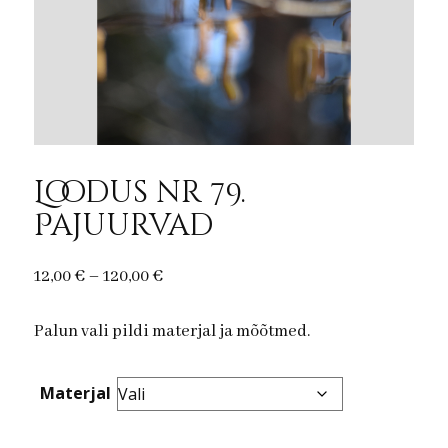
Loodus nr 79.
Pajuurvad
Price
12,00
€
–
120,00
€
range:
Palun vali pildi materjal ja mõõtmed.
12,00 €
through
120,00 €
Materjal