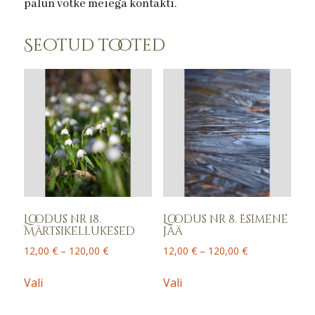
palun võtke meiega kontakti.
Seotud tooted
Loodus nr 18.
Loodus nr 8. Esimene
Märtsikellukesed
jää
Price
Price
12,00
€
–
120,00
€
12,00
€
–
120,00
€
range:
range:
This
This
12,00 €
12,00 €
Vali
Vali
product
product
through
through
has
has
120,00 €
120,00 €