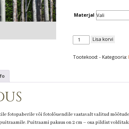
through
120,00 €
Materjal
Loodus
Lisa korvi
nr
63.
Tootekood:
-
Kategooria:
Händkakk
kogus
fo
dus
ile fotopaberile või fotolõuendile vastavalt valitud mõõtud
uitraamile. Puitraami paksus on 2 cm – osa pildist volditaks