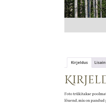
Kirjeldus
Lisain
Kirjel
Foto trükitakse poolmat
lõuend, mis on pandud p