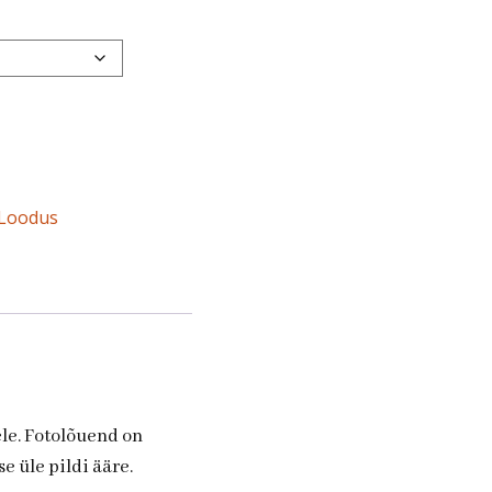
Loodus
ele. Fotolõuend on
e üle pildi ääre.