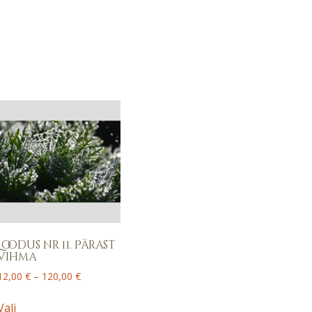
Loodus nr 11. Pärast
vihma
Price
12,00
€
–
120,00
€
range:
This
12,00 €
Vali