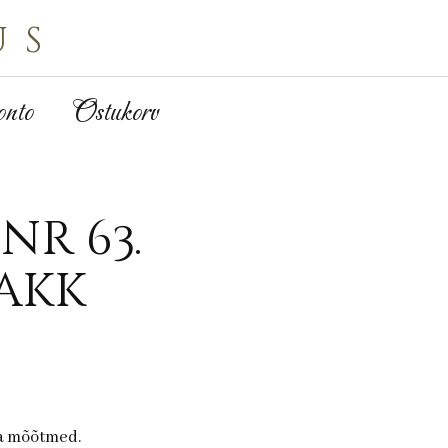
us
nto
Ostukorv
nr 63.
akk
ja mõõtmed.