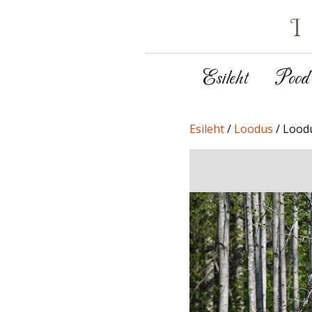
Esileht
Pood
Esileht
/
Loodus
/ Lood