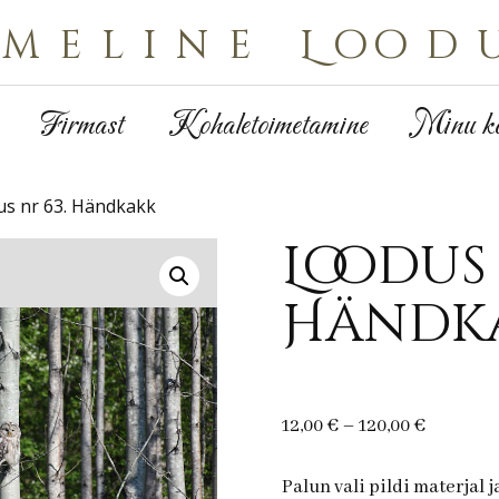
Imeline Lood
Firmast
Kohaletoimetamine
Minu ko
us nr 63. Händkakk
Loodus 
Händk
Price
12,00
€
–
120,00
€
range:
12,00 €
Palun vali pildi materjal 