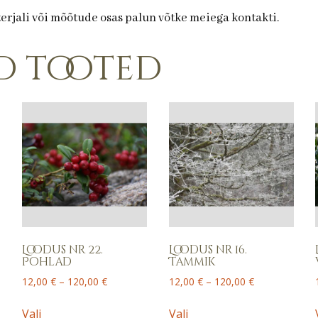
terjali või mõõtude osas palun võtke meiega kontakti.
d tooted
Loodus nr 22.
Loodus nr 16.
Pohlad
Tammik
Price
Price
12,00
€
–
120,00
€
12,00
€
–
120,00
€
range:
range:
This
This
12,00 €
12,00 €
Vali
Vali