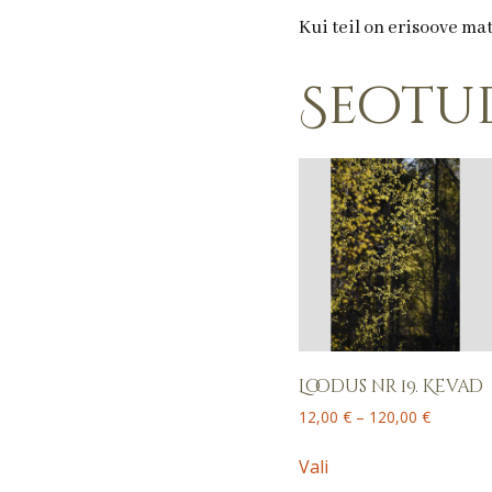
Kui teil on erisoove ma
Seotu
Loodus nr 19. Kevad
Price
12,00
€
–
120,00
€
range:
This
12,00 €
Vali
product
through