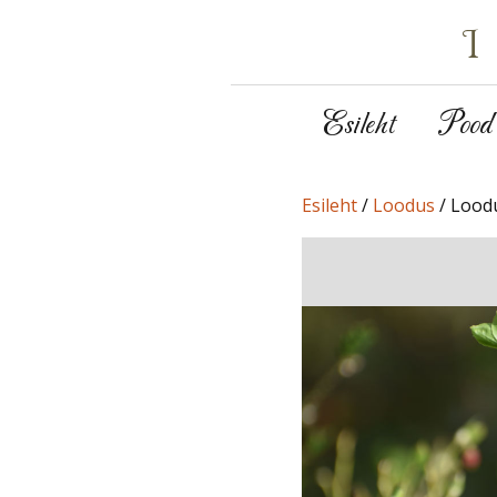
Esileht
Pood
Esileht
/
Loodus
/ Loodu