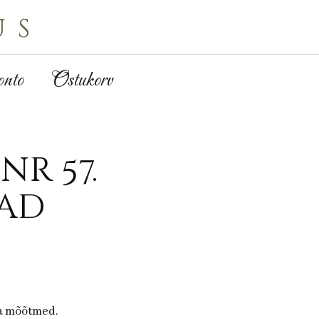
us
nto
Ostukorv
nr 57.
ad
ja mõõtmed.