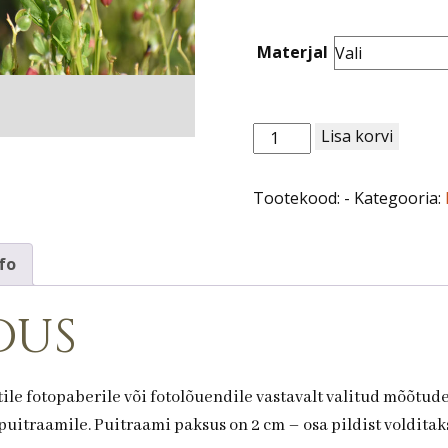
through
120,00 €
Materjal
Loodus
Lisa korvi
nr
57.
Tootekood:
-
Kategooria:
Mustikad
kogus
fo
dus
ile fotopaberile või fotolõuendile vastavalt valitud mõõtud
uitraamile. Puitraami paksus on 2 cm – osa pildist volditaks