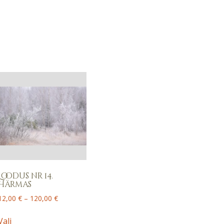
Loodus nr 14.
Härmas
Price
12,00
€
–
120,00
€
range:
This
12,00 €
Vali