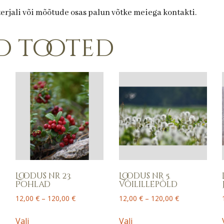
terjali või mõõtude osas palun võtke meiega kontakti.
d tooted
Loodus nr 23.
Loodus nr 5.
Pohlad
Võilillepõld
Price
Price
12,00
€
–
120,00
€
12,00
€
–
120,00
€
range:
range:
This
This
12,00 €
12,00 €
Vali
Vali