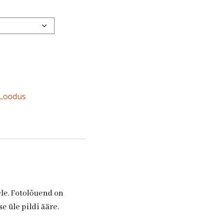
Loodus
ele. Fotolõuend on
e üle pildi ääre.