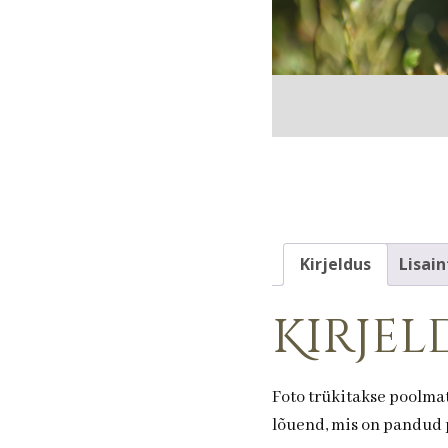
Kirjeldus
Lisain
Kirjel
Foto trükitakse poolmat
lõuend, mis on pandud p