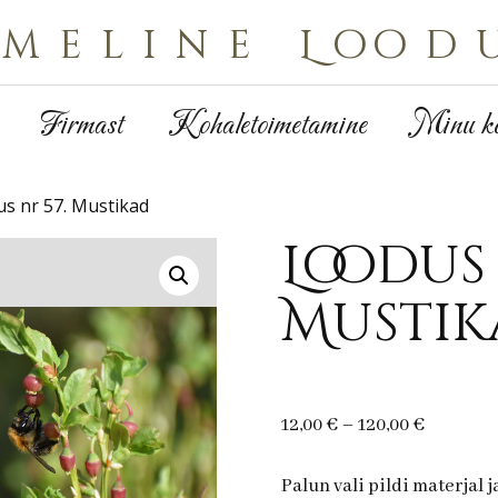
Imeline Lood
Firmast
Kohaletoimetamine
Minu ko
s nr 57. Mustikad
Loodus 
Mustik
Price
12,00
€
–
120,00
€
range:
12,00 €
Palun vali pildi materjal 