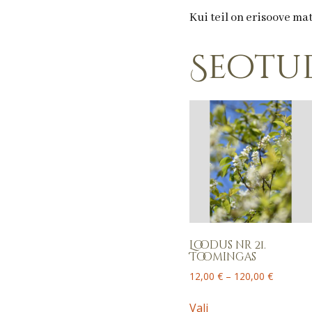
Kui teil on erisoove ma
Seotu
Loodus nr 21.
Toomingas
Price
12,00
€
–
120,00
€
range:
This
12,00 €
Vali