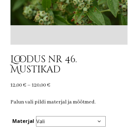
Loodus nr 46.
Mustikad
Price
12,00
€
–
120,00
€
range:
Palun vali pildi materjal ja mõõtmed.
12,00 €
through
120,00 €
Materjal