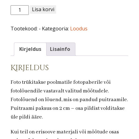
Loodus
Lisa korvi
nr
46.
Tootekood:
-
Kategooria:
Loodus
Mustikad
kogus
Kirjeldus
Lisainfo
Kirjeldus
Foto trükitakse poolmatile fotopaberile või
fotolõuendile vastavalt valitud mõõtudele.
Fotolõuend on lõuend, mis on pandud puitraamile.
Puitraami paksus on 2 cm – osa pildist volditakse
üle pildi ääre.
Kui teil on erisoove materjali või mõõtude osas