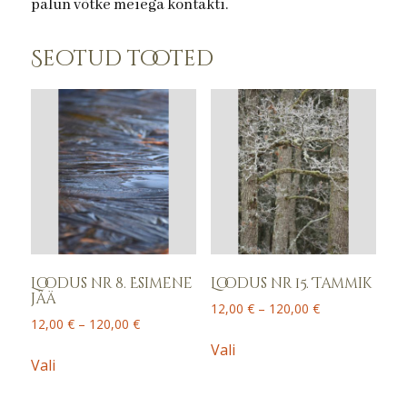
palun võtke meiega kontakti.
Seotud tooted
Loodus nr 8. Esimene
Loodus nr 15. Tammik
jää
Price
12,00
€
–
120,00
€
Price
12,00
€
–
120,00
€
range:
This
range:
12,00 €
This
Vali
product
12,00 €
Vali
through
product
has
through
120,00 €
has
120,00 €
multiple