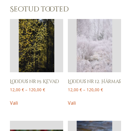
Seotud tooted
Loodus nr 19. Kevad
Loodus nr 12. Härmas
Price
Price
12,00
€
–
120,00
€
12,00
€
–
120,00
€
range:
range:
This
This
12,00 €
12,00 €
Vali
Vali
product
product
through
through
has
has
120,00 €
120,00 €
multiple
multiple
variants.
variants.