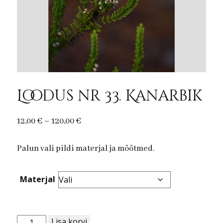
Loodus nr 33. Kanarbik
Price
12,00
€
–
120,00
€
range:
Palun vali pildi materjal ja mõõtmed.
12,00 €
through
120,00 €
Materjal
Loodus
Lisa korvi