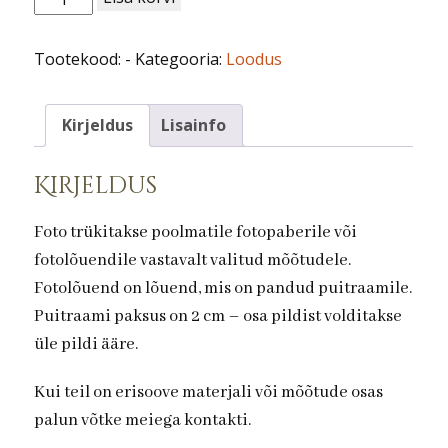
nr
33.
Tootekood:
-
Kategooria:
Loodus
Kanarbik
kogus
Kirjeldus
Lisainfo
Kirjeldus
Foto trükitakse poolmatile fotopaberile või
fotolõuendile vastavalt valitud mõõtudele.
Fotolõuend on lõuend, mis on pandud puitraamile.
Puitraami paksus on 2 cm – osa pildist volditakse
üle pildi ääre.
Kui teil on erisoove materjali või mõõtude osas
palun võtke meiega kontakti.