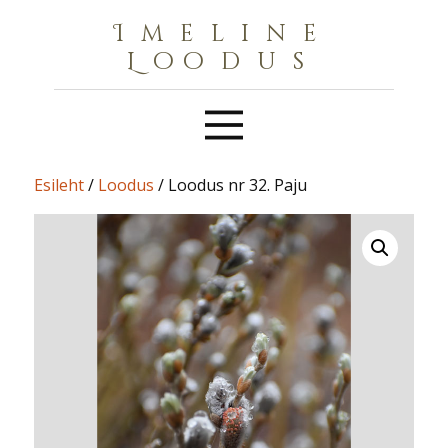
Imeline
Loodus
Esileht
/
Loodus
/ Loodus nr 32. Paju