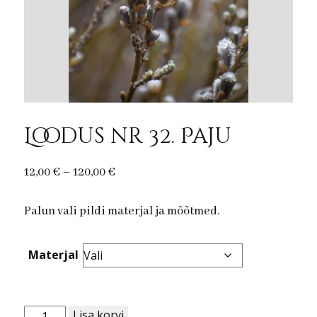
Loodus nr 32. Paju
Price
12,00
€
–
120,00
€
range:
Palun vali pildi materjal ja mõõtmed.
12,00 €
through
120,00 €
Materjal
Loodus
Lisa korvi