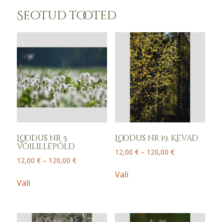
Seotud tooted
Loodus nr 5.
Loodus nr 19. Kevad
Võilillepõld
Price
12,00
€
–
120,00
€
Price
12,00
€
–
120,00
€
range:
This
range:
12,00 €
This
Vali
product
12,00 €
Vali
through
product
has
through
120,00 €
has
120,00 €
multiple
multiple
variants.