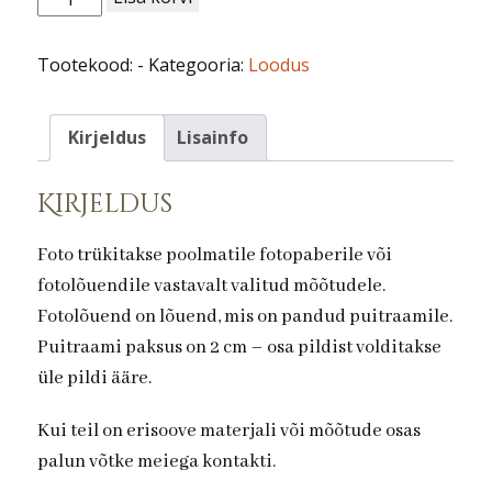
nr
32.
Tootekood:
-
Kategooria:
Loodus
Paju
kogus
Kirjeldus
Lisainfo
Kirjeldus
Foto trükitakse poolmatile fotopaberile või
fotolõuendile vastavalt valitud mõõtudele.
Fotolõuend on lõuend, mis on pandud puitraamile.
Puitraami paksus on 2 cm – osa pildist volditakse
üle pildi ääre.
Kui teil on erisoove materjali või mõõtude osas
palun võtke meiega kontakti.