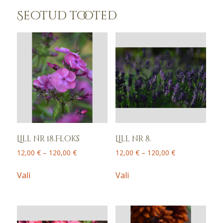
Seotud tooted
Lill nr 18.Floks
Lill nr 8.
Price
Price
12,00
€
–
120,00
€
12,00
€
–
120,00
€
range:
range:
This
This
12,00 €
12,00 €
Vali
Vali
product
product
through
through
has
has
120,00 €
120,00 €
multiple
multiple
variants.
variants.