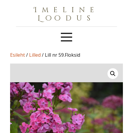
Imeline
Loodus
Esileht
/
Lilled
/ Lill nr 59.Floksid