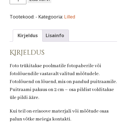
nr
59.Floksid
Tootekood:
-
Kategooria:
Lilled
kogus
Kirjeldus
Lisainfo
Kirjeldus
Foto trükitakse poolmatile fotopaberile või
fotolõuendile vastavalt valitud mõõtudele.
Fotolõuend on lõuend, mis on pandud puitraamile.
Puitraami paksus on 2 cm – osa pildist volditakse
üle pildi ääre.
Kui teil on erisoove materjali või mõõtude osas
palun võtke meiega kontakti.