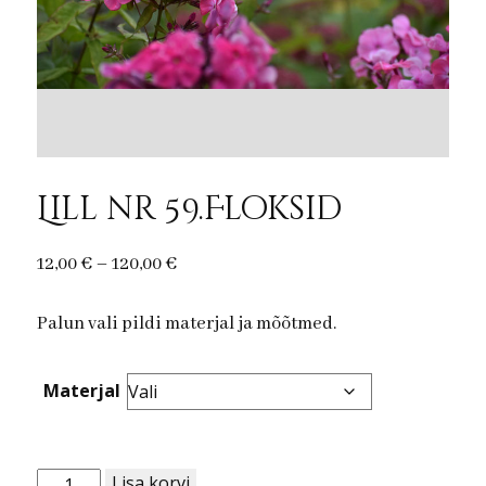
Lill nr 59.Floksid
Price
12,00
€
–
120,00
€
range:
Palun vali pildi materjal ja mõõtmed.
12,00 €
through
120,00 €
Materjal
Lill
Lisa korvi