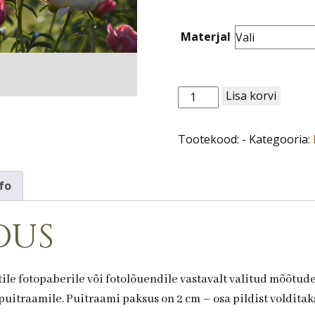
through
120,00 €
Materjal
Lill
Lisa korvi
nr
49.Pojeng
Tootekood:
-
Kategooria:
kogus
fo
dus
ile fotopaberile või fotolõuendile vastavalt valitud mõõtud
uitraamile. Puitraami paksus on 2 cm – osa pildist volditaks