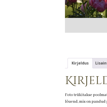
Kirjeldus
Lisain
Kirjel
Foto trükitakse poolmat
lõuend, mis on pandud p