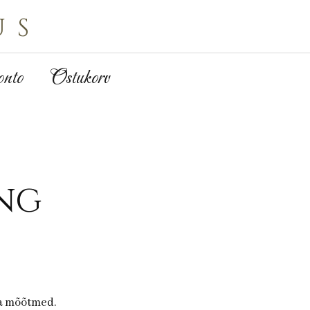
us
nto
Ostukorv
eng
ja mõõtmed.