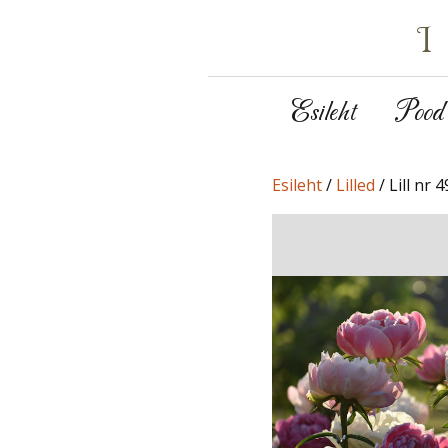
Esileht
Pood
Esileht
/
Lilled
/ Lill nr 