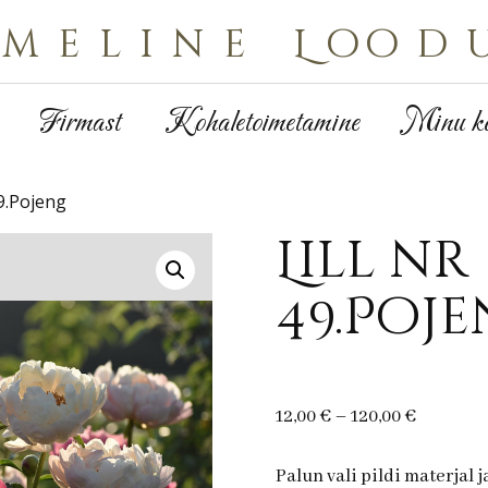
Imeline Lood
Firmast
Kohaletoimetamine
Minu ko
49.Pojeng
Lill nr
49.Poj
Price
12,00
€
–
120,00
€
range:
12,00 €
Palun vali pildi materjal 