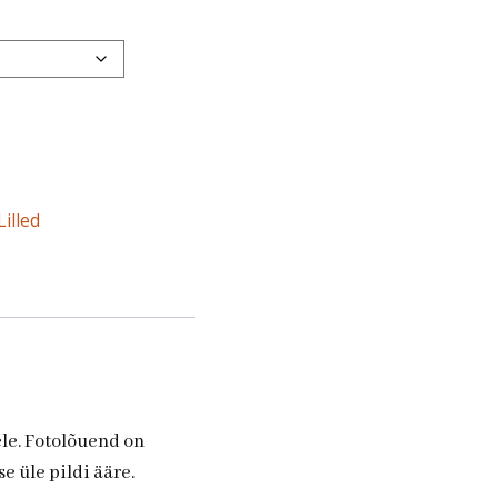
Lilled
ele. Fotolõuend on
e üle pildi ääre.