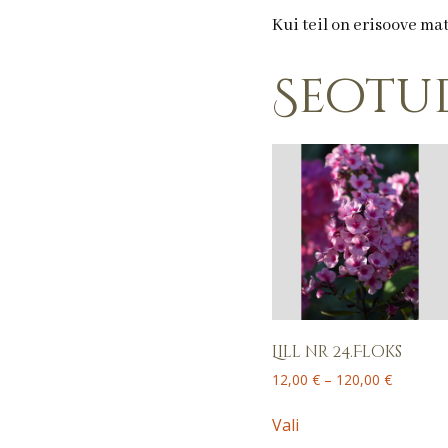
Kui teil on erisoove ma
Seotu
Lill nr 24.Floks
Price
12,00
€
–
120,00
€
range:
This
12,00 €
Vali
product
through