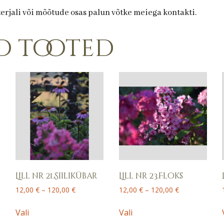
terjali või mõõtude osas palun võtke meiega kontakti.
d tooted
Lill nr 21.Siilikübar
Lill nr 23.Floks
Price
Price
12,00
€
–
120,00
€
12,00
€
–
120,00
€
range:
range:
This
This
12,00 €
12,00 €
Vali
Vali
product
product
through
through