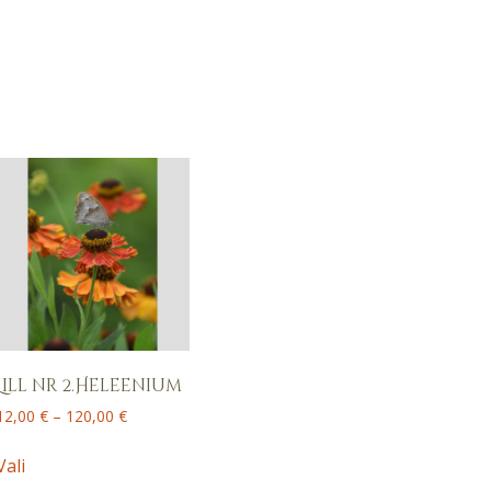
Lill nr 2.Heleenium
Price
12,00
€
–
120,00
€
range:
This
12,00 €
Vali
product
through