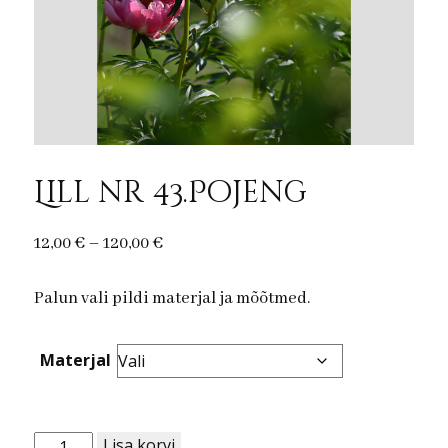
Lill nr 43.Pojeng
Price
12,00
€
–
120,00
€
range:
Palun vali pildi materjal ja mõõtmed.
12,00 €
through
120,00 €
Materjal
Lill
Lisa korvi