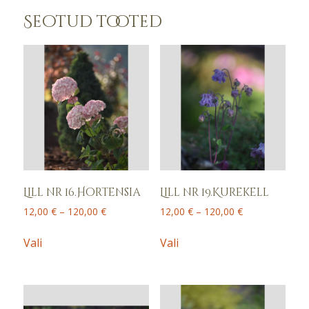
Seotud tooted
Lill nr 16.Hortensia
Lill nr 19.Kurekell
Price
Price
12,00
€
–
120,00
€
12,00
€
–
120,00
€
range:
range:
This
This
12,00 €
12,00 €
Vali
Vali
product
product
through
through
has
has
120,00 €
120,00 €
multiple
multiple
variants.
variants.