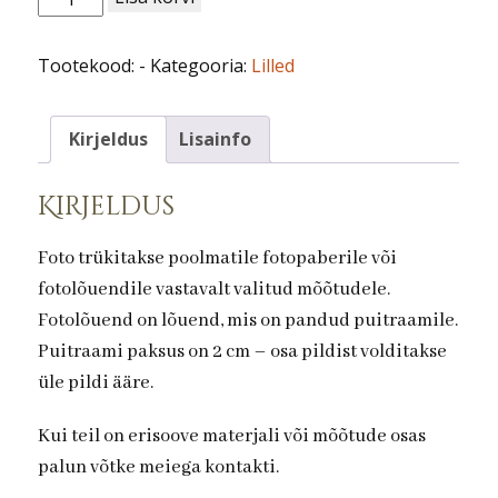
nr
43.Pojeng
Tootekood:
-
Kategooria:
Lilled
kogus
Kirjeldus
Lisainfo
Kirjeldus
Foto trükitakse poolmatile fotopaberile või
fotolõuendile vastavalt valitud mõõtudele.
Fotolõuend on lõuend, mis on pandud puitraamile.
Puitraami paksus on 2 cm – osa pildist volditakse
üle pildi ääre.
Kui teil on erisoove materjali või mõõtude osas
palun võtke meiega kontakti.