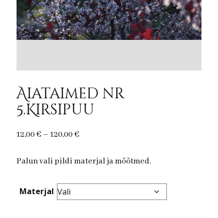
Aiataimed nr
5.Kirsipuu
Price
12,00
€
–
120,00
€
range:
Palun vali pildi materjal ja mõõtmed.
12,00 €
through
120,00 €
Materjal