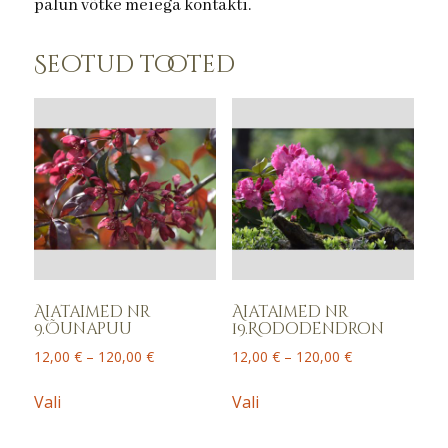
palun võtke meiega kontakti.
Seotud tooted
Aiataimed nr
Aiataimed nr
9.Õunapuu
19.Rododendron
Price
Price
12,00
€
–
120,00
€
12,00
€
–
120,00
€
range:
range:
This
This
12,00 €
12,00 €
Vali
Vali
product
product
through
through
has
has
120,00 €
120,00 €