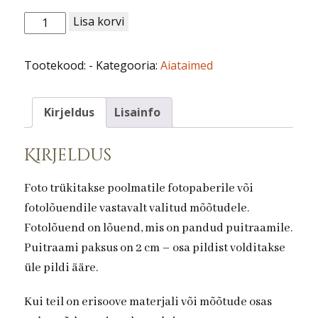
Aiataimed
Lisa korvi
nr
5.Kirsipuu
Tootekood:
-
Kategooria:
Aiataimed
kogus
Kirjeldus
Lisainfo
Kirjeldus
Foto trükitakse poolmatile fotopaberile või
fotolõuendile vastavalt valitud mõõtudele.
Fotolõuend on lõuend, mis on pandud puitraamile.
Puitraami paksus on 2 cm – osa pildist volditakse
üle pildi ääre.
Kui teil on erisoove materjali või mõõtude osas